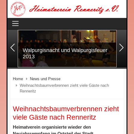
Zurück
Wei
Walpurgisnacht und Walpurgisfeuer
2013
Home
News und Presse
Weihnachtsbaum­verbrennen zieht viele Gäste nach
Renneritz
Weihnachtsbaum­verbrennen zieht
viele Gäste nach Renneritz
Heimatverein organisierte wieder den
Neujahrsempfang im Ortsteil der Stadt