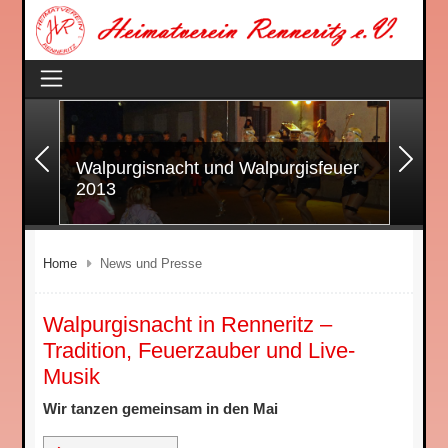
Zurück
Wei
Walpurgisnacht und Walpurgisfeuer
2013
Home
News und Presse
Walpurgisnacht in Renneritz –
Tradition, Feuerzauber und Live-
Musik
Wir tanzen gemeinsam in den Mai