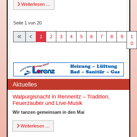
Weiterlesen …
Seite 1 von 20
1
2
3
4
5
6
7
8
9
1
0
Aktuelles
Walpurgisnacht in Renneritz – Tradition,
Feuerzauber und Live-Musik
Wir tanzen gemeinsam in den Mai
Weiterlesen …