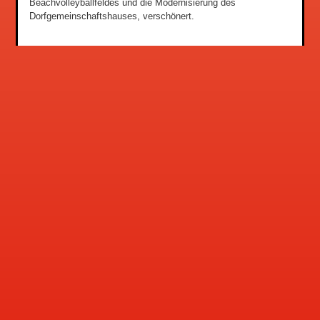
Beachvolleyballfeldes und die Modernisierung des
Dorfgemeinschaftshauses, verschönert.