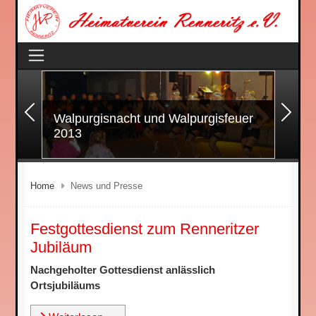
Zurück
Wei
Walpurgisnacht und Walpurgisfeuer
2013
Home
News und Presse
Festgottesdienst zum Renneritzer
Jubiläum
Nachgeholter Gottesdienst anlässlich
Ortsjubiläums