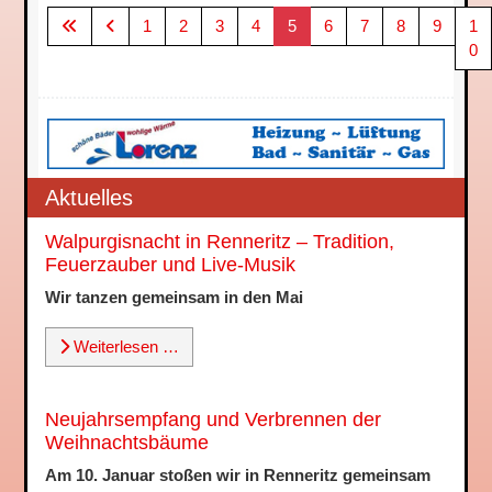
1
2
3
4
5
6
7
8
9
1
0
Aktuelles
Walpurgisnacht in Renneritz – Tradition,
Feuerzauber und Live-Musik
Wir tanzen gemeinsam in den Mai
Weiterlesen …
Neujahrsempfang und Verbrennen der
Weihnachtsbäume
Am 10. Januar stoßen wir in Renneritz gemeinsam