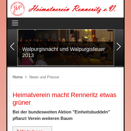
Zurück
Wei
Walpurgisnacht und Walpurgisfeuer
2013
Home
News und Presse
Heimatverein macht Renneritz etwas
grüner
Bei der bundesweiten Aktion "Einheitsbuddeln"
pflanzt Verein weiteren Baum