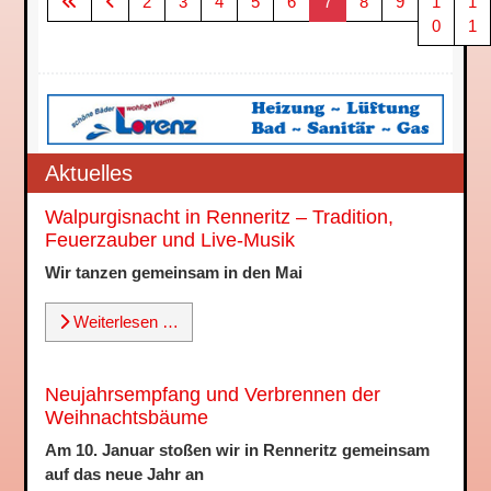
2
3
4
5
6
7
8
9
1
1
0
1
Aktuelles
Walpurgisnacht in Renneritz – Tradition,
Feuerzauber und Live-Musik
Wir tanzen gemeinsam in den Mai
Weiterlesen …
Neujahrsempfang und Verbrennen der
Weihnachtsbäume
Am 10. Januar stoßen wir in Renneritz gemeinsam
auf das neue Jahr an