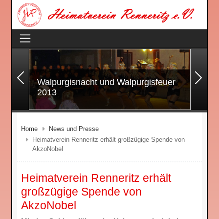
Zurück
Wei
Walpurgisnacht und Walpurgisfeuer
2013
Home
News und Presse
Heimatverein Renneritz erhält großzügige Spende von
AkzoNobel
Heimatverein Renneritz erhält
großzügige Spende von
AkzoNobel