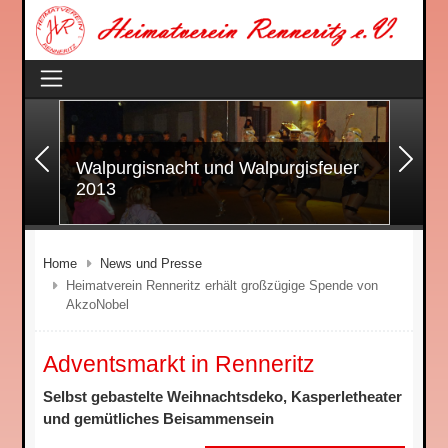
Zurück
Wei
Walpurgisnacht und Walpurgisfeuer
2013
Home
News und Presse
Heimatverein Renneritz erhält großzügige Spende von
AkzoNobel
Adventsmarkt in Renneritz
Selbst gebastelte Weihnachtsdeko, Kasperletheater
und gemütliches Beisammensein