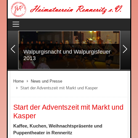
Zurück
Wei
Walpurgisnacht und Walpurgisfeuer
2013
Home
News und Presse
Start der Adventszeit mit Markt und Kasper
Start der Adventszeit mit Markt und
Kasper
Kaffee, Kuchen, Weihnachtspräsente und
Puppentheater in Renneritz