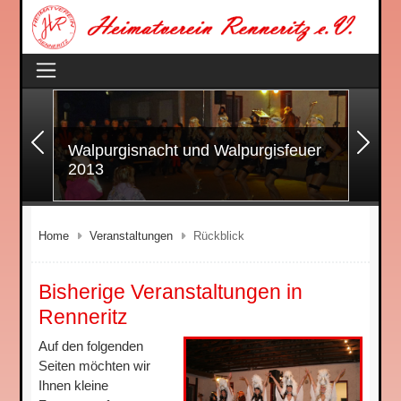
Zurück
Wei
Walpurgisnacht und Walpurgisfeuer
2013
Home
Veranstaltungen
Rückblick
Bisherige Veranstaltungen in
Renneritz
Auf den folgenden
Seiten möchten wir
Ihnen kleine