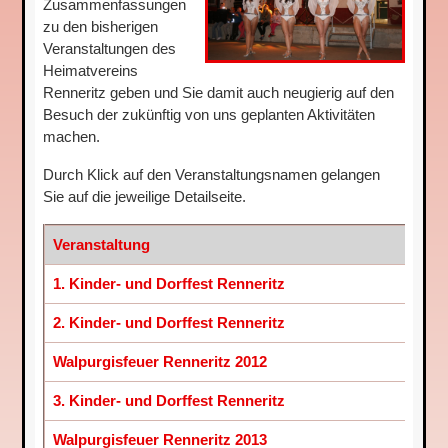
Zusammenfassungen
zu den bisherigen
Veranstaltungen des
Heimatvereins
Renneritz geben und Sie damit auch neugierig auf den
Besuch der zukünftig von uns geplanten Aktivitäten
machen.
Durch Klick auf den Veranstaltungsnamen gelangen
Sie auf die jeweilige Detailseite.
Veranstaltung
Datu
1. Kinder- und Dorffest Renneritz
19. J
2. Kinder- und Dorffest Renneritz
25. J
Walpurgisfeuer Renneritz 2012
30. A
3. Kinder- und Dorffest Renneritz
30. J
Walpurgisfeuer Renneritz 2013
30. A