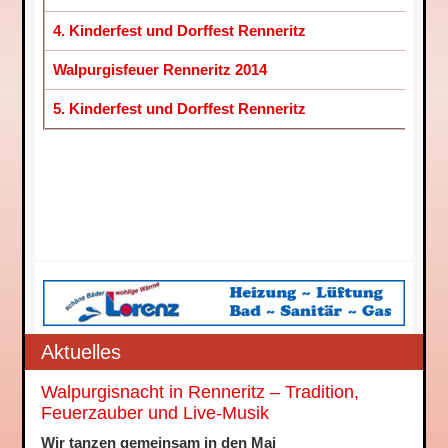
4. Kinderfest und Dorffest Renneritz
29. J
Walpurgisfeuer Renneritz 2014
30. A
5. Kinderfest und Dorffest Renneritz
28. J
Aktuelles
Walpurgisnacht in Renneritz – Tradition,
Feuerzauber und Live-Musik
Wir tanzen gemeinsam in den Mai